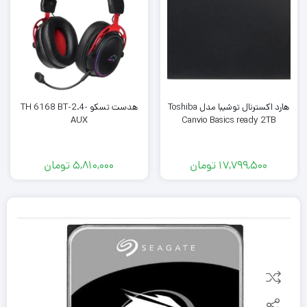
هارد اکسترنال توشیبا مدل Toshiba
هدست تسکو TH 6168 BT-2.4-
AUX
Canvio Basics ready 2TB
17,799,500
تومان
5,810,000
تومان