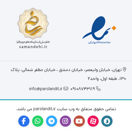
INTERNAL 8TB SEAGATE SKYHAWK
برابر با یک میلیون
ساعت می باشد. این هارد برای افرادی که به دنیال یک هارد
دیسک داخلی به منظور ذخیره سازی اطلاعات با سرعت بالا می
باشد، بسیار مناسب است.
تهران، خيابان وليعصر، خیابان دمشق ، خیابان مظفر شمالی، پلاک
130، طبقه اول، واحد2
info@parslandit.ir
09108743119
تمامی حقوق متعلق به وب سایت parslandit.ir می باشد.