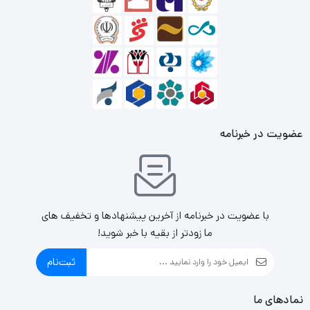
تجهیزات مرتبط با سیستم های نظارتی فعالیت می کند و بخشی
از محصولات خود را با نام اختصاصی SkyHawk یا اسکای
هاوک روانه بازار کرده است. در واقع این بخش از محصولات
شرکت سیگیت به منظور استفاده در سیستم های نظارتی و
دوربین های مدار بسته بهینه شده است.
عضویت در خبرنامه
هارد HARD INTERNAL 8TB SEAGATE SKYHAWK
به دلیل
داشتن حافظه چهار ترابایتی برای کاربرانی مناسب است که
اطلاعات زیادی را برای ذخیره کردن و آرشیو دارند. امکان ذخیره
با عضویت در خبرنامه از آخرین پیشنهادها و تخفیف های
سازی اطلاعات در این نوع از هارد دیسک داخلی با سرعت 8
ما زودتر از بقیه با خبر شوید!
مگاپیکسل بر ثانیه وجود دارد که می توان گفت تقریبا مقدار
ثبت‌نام
مناسبی برای یک هارد دیسک به شمار می رود.
نمادهای ما
جالب است بدانید که میانگین زمان بین خطاها در
هارد HARD