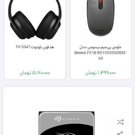
ماوس بی‌سیم بیسوس مدل
هدفون بلوتوث TH 5347
Baseus F01B B01055503833-
00
1,499,000
تومان
5,160,000
تومان