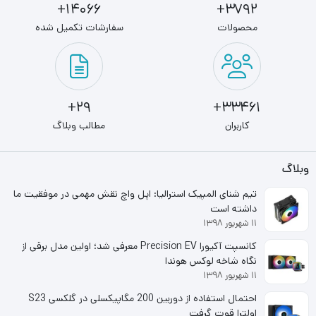
14066+
3792+
محصولات
سفارشات تکمیل شده
29+
33461+
کاربران
مطالب وبلاگ
وبلاگ
تیم شنای المپیک استرالیا: اپل واچ نقش مهمی در موفقیت ما
داشته است
۱۱ شهریور ۱۳۹۸
کانسپت آکیورا Precision EV معرفی شد؛ اولین مدل برقی از
نگاه شاخه لوکس هوندا
۱۱ شهریور ۱۳۹۸
احتمال استفاده از دوربین 200 مگاپیکسلی در گلکسی S23
اولترا قوت گرفت