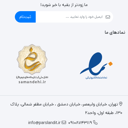
ما زودتر از بقیه با خبر شوید!
ثبت‌نام
نمادهای ما
تهران، خيابان وليعصر، خیابان دمشق ، خیابان مظفر شمالی، پلاک
130، طبقه اول، واحد2
info@parslandit.ir
09108743119