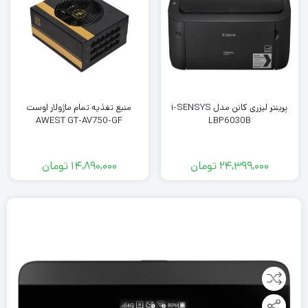
پرینتر لیزری کانن مدل i-SENSYS
منبع تغذیه تمام ماژولار اوست
AWEST GT-AV750-GF
LBP6030B
24,399,000
تومان
14,890,000
تومان