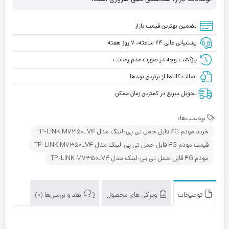
تضمین بهترین قیمت بازار
پشتیبانی عالی ۲۴ ساعته، ۷ روز هفته
بازگشت وجه در صورت عدم رضایت
اصالت کالاها از برترین برندها
تحویل سریع در کمترین زمان ممکن
برچسب‌ها:
خرید مودم 4G قابل حمل تی پی-لینک مدل TP-LINK M7350_V4
قیمت مودم 4G قابل حمل تی پی-لینک مدل TP-LINK M7350_V4
مودم 4G قابل حمل تی پی-لینک مدل TP-LINK M7350_V4
توضیحات
ویژگی های محصول
نقد و بررسی‌ها (0)