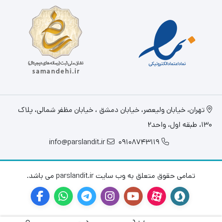
تهران، خيابان وليعصر، خیابان دمشق ، خیابان مظفر شمالی، پلاک
130، طبقه اول، واحد2
info@parslandit.ir
09108743119
تمامی حقوق متعلق به وب سایت parslandit.ir می باشد.