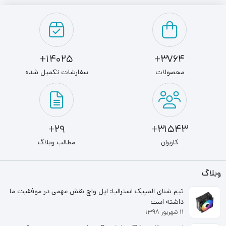
بود.
فن به کار رفته از نوع Fluid Dynamic Bearing (FDB) است که
عملکرد کم‌صدا و طول عمر بالایی دارد و در بارهای پایین، رفتار
semi-passive دارد و تا سقف مشخصی بدون چرخش فعال
14025+
3764+
عمل می‌کند . منبع تغذیه کامپیوتر گرین GP850B-GXD 80
محصولات
سفارشات تکمیل شده
Plus Gold توان 850 وات همچنین از حالت Modern Standby
(ALPM) پشتیبانی می‌کند و در حالت آماده‌به‌کار مصرف انرژی
بسیار کمی (کمتر از ۰.۲ وات) دارد.
29+
31543+
کاربران
مطالب وبلاگ
به‌اضافه، مجموعه‌ای از محافظت‌های سخت‌افزاری شامل OCP,
OVP, UVP, OPP, SCP, OTP, SIP, NLO برای حفاظت کامل
وبلاگ
سیستم تعبیه شده است. عمر مفید (MTBF) این پاور حدود
تیم شنای المپیک استرالیا: اپل واچ نقش مهمی در موفقیت ما
۱۲۰ هزار ساعت در دمای ۲۵ °C است
داشته است
۱۱ شهریور ۱۳۹۸