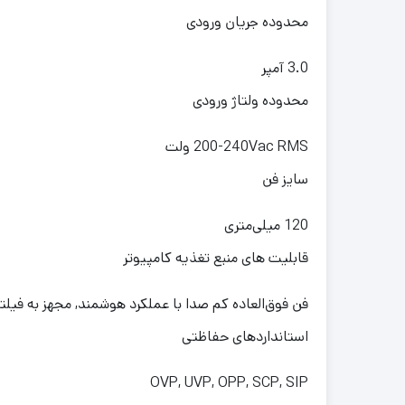
محدوده جریان ورودی
3.0 آمپر
محدوده ولتاژ ورودی
200-240Vac RMS ولت
سایز فن
120 میلی‌متری
قابلیت های منبع تغذیه کامپیوتر
فن فوق‌العاده کم صدا با عملکرد هوشمند, مجهز به فیلتر دو مرحله ای EMI در بخش ورودی, مناسب برای 
استانداردهای حفاظتی
OVP, UVP, OPP, SCP, SIP