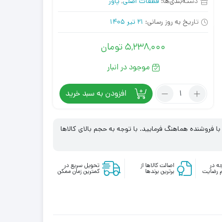
دسته‌بندی‌ها:
قطعات اصلی
,
پاور
تاریخ به روز رسانی:
21 تیر 1405
5,238,000
تومان
موجود در انبار
تعداد:
افزودن به سبد خرید
منبع
تعذیه
کامپیوتر
 فروشنده هماهنگ فرمایید. با توجه به حجم بالای کالاها
مدل
GP300A-
ECO
ه در
اصالت کالاها از
تحویل سریع در
 رضایت
برترین برندها
کمترین زمان ممکن