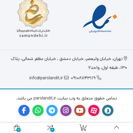
تهران، خيابان وليعصر، خیابان دمشق ، خیابان مظفر شمالی، پلاک
130، طبقه اول، واحد2
info@parslandit.ir
09108743119
تمامی حقوق متعلق به وب سایت parslandit.ir می باشد.
0
0