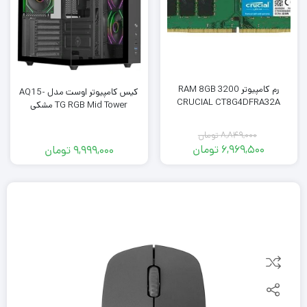
رم کامپیوتر RAM 8GB 3200
کیس کامپیوتر اوست مدل AQ15-
CRUCIAL CT8G4DFRA32A
TG RGB Mid Tower مشکی
8,849,000
تومان
6,969,500
تومان
9,999,000
تومان
قیمت
قیمت
فعلی:
اصلی:
8,849,000
6,969,500
تومان
تومان.
بود.