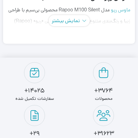
ماوس رپو
مدل Rapoo M100 Silent محصولی بی‌سیم با طراحی
نمایش بیشتر
زیبا و رنگ‌بندی متنوع است که توسط کمپانی «رپو» (Rapoo)
طراحی، تولید و به بازار عرضه شده است. این ماوس با ابعاد
کوچکی که دارد به شما این امکان را می‌دهد تا به‌راحتی آن را
همراه با لپ‌تاپ خود حمل کنید و همیشه آن را همراه داشته
باشید.
می‌توانید با استفاده از هر دو دست از ماوس رپو مدل
Rapoo
14025+
3764+
M100 Silent
استفاده کنید. همچنین قابلیت تغییر اتصال بین
محصولات
سفارشات تکمیل شده
بلوتوث ۳، ۴ و فرکانس ۲٫۴ گیگاهرتز این ماوس بدون قطعی و
تداخل به شما این امکان را می‌دهد تا با خاطری آسوده از ماوس
خود در کنار وسایل بی‌سیم دیگر استفاده نمایید.
29+
31623+