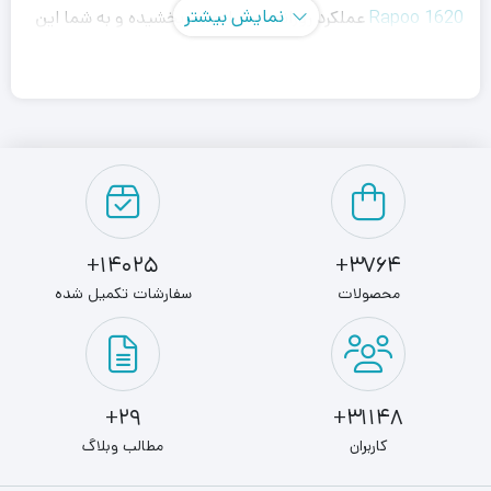
نمایش بیشتر
Rapoo 1620
عملکرد روزانه شما را بهبود بخشیده و به شما این
امکان را می‌دهد تا بتوانید با هر دو دست از آن استفاده نمایید،
همچنین تکنولوژی اتصال بی‌سیم 2.4 گیگاهرتز آن بدون قطعی
و تداخل به شما این امکان را می‌دهد تا با خاطری آسوده از
ماوس خود در کنار وسایل بی‌سیم دیگر استفاده نمایید.
این ماوس از یک حسگر اپتیکال بهره می‌برد که قابلیت تشخیص
14025+
3764+
1000 نقطه در هر اینچ را دارد یا به عبارتی دقت حسگر این
محصولات
سفارشات تکمیل شده
ماوس 1000dpi است که این دقت قابلیت کنترل نشانگر ماوس
را بسیار بالا می‌برد، همچنین حرکتی نرم و روان را همراه با امکان
مرور هرچه بهتر صفحات اینترنت و فایل‌های اسناد برای شما
29+
31148+
فراهم می‌سازد.
کاربران
مطالب وبلاگ
ماوس رپو مدل Rapoo 1620 از یک فرستنده بسیار کوچک