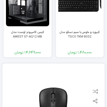
کیبورد و ماوس با سیم تسکو مدل
کیس-کامپیوتر-اوست-مدل
AWEST GT-AQ12 MB
TSCO TKM 8052
1,480,000
تومان
14,649,000
تومان