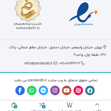
تهران، خيابان وليعصر، خیابان دمشق ، خیابان مظفر شمالی، پلاک
130، طبقه اول، واحد2
info@parslandit.ir
09108743119
تمامی حقوق متعلق به وب سایت parslandit.ir می باشد.
0
0
بازگشت
افزودن به سبد خرید
مقایسه محصولات
سبد خرید