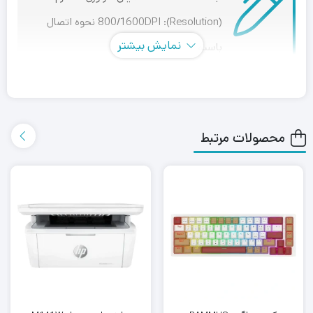
(Resolution): 800/1600DPI نحوه اتصال
نمایش بیشتر
باسیم
ماوس باسیم گرین مدل GM301 مناسب برای مصارف اداری و
خانگی ساخته شده است. این موس قابل اتصال به کامپیوتر از
محصولات مرتبط
طریق پورت USB 2.0 است و طول این موس 1.35 متر و جنس
روی آن پلاستیکی است. ماوس باسیم گرین GM301 دارای 2
سوئیچ مخصوص Forward و Backward در دارد و همچنین به
واسطه تعبیه سوئیچ مخصوص تنظیم دقت ماوس قابلیت
تنظیم این پارامتر در محدوده 800/1200DPI فراهم شده است.
ویژگی های ماوس باسیم GREEN مدل GM301
طراحی ظاهری ساده و مناسب کاربردهای اداری و خانگی