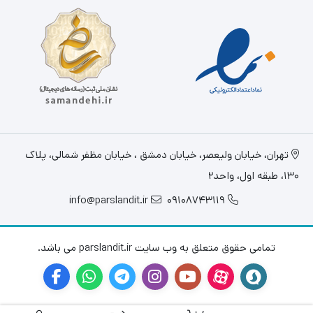
تهران، خيابان وليعصر، خیابان دمشق ، خیابان مظفر شمالی، پلاک
130، طبقه اول، واحد2
info@parslandit.ir
09108743119
تمامی حقوق متعلق به وب سایت parslandit.ir می باشد.