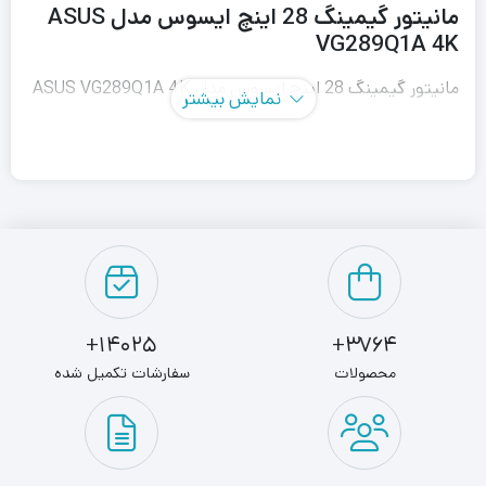
مانیتور گیمینگ 28 اینچ ایسوس مدل ASUS
VG289Q1A 4K
مانیتور گیمینگ 28 اینچ ایسوس مدل ASUS VG289Q1A 4K
نمایش بیشتر
برای تجربه بازی‌ها با نهایت کیفیت طراحی شده است، یک
مانیتور گیمینگ 28 اینچی با رزولوشن 4K، زمان پاسخگویی 5
میلی‌ثانیه و نرخ بروزرسانی 60 هرتز که می‌تواند شما غرق در
دنیای بازی‌ها کند. ویژگی مخصوص بازی Asus Gameplus تجربه
گیمینگ شما را ارتقا می‌دهد. قابلیت GameVisual نیز
حالت‌های مختلف نمایش از پیش تعیین شده را برای بهینه‌سازی
14025+
3764+
تصاویر در انواع مختلف بازی‌ها ارائه می‌دهد.
محصولات
سفارشات تکمیل شده
مانیتور گیمینگ 28 اینچ ایسوس مدل ASUS VG289Q1A 4K
از فناوری HDR در طیف وسیعی از روشنایی پشتیبانی می‌کند تا