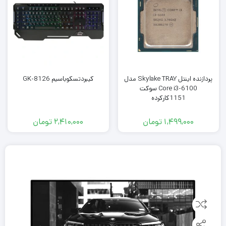
پردازنده اینتل Skylake TRAY مدل
کیبردتسکوباسیم GK-8126
Core i3-6100 سوکت
1151کارکرده
1,499,000
تومان
2,410,000
تومان