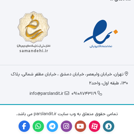
تهران، خيابان وليعصر، خیابان دمشق ، خیابان مظفر شمالی، پلاک
130، طبقه اول، واحد2
info@parslandit.ir
09108743119
تمامی حقوق متعلق به وب سایت parslandit.ir می باشد.