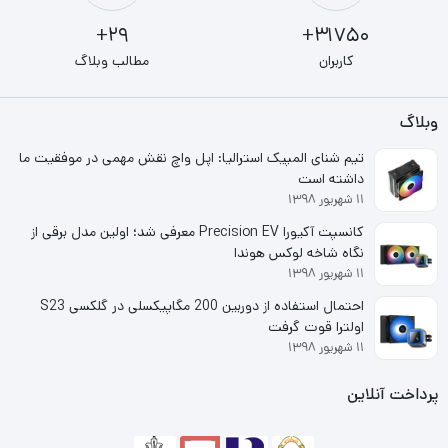
29+
31750+
مانیتور Monitor VENZU VE-20
کاربران
مطالب وبلاگ
پنج حالت بازی، فیلم، وب، متن وتک­رنگ نیز به‌منظور نمایش
وبلاگ
بهینه شده در این مانیتور تعریف شده‌اند. یک عدد درگاه VGA،
تیم شنای المپیک استرالیا: اپل واچ نقش مهمی در موفقیت ما
HDMI مجموعه ورودی‌های این محصول را تشکیل می‌دهند.
داشته است
قیمت بسیار مناسب و اندازه قابل قبول و کیفیت مطلوب این
۱۱ شهریور ۱۳۹۸
مانیتور
باعث منحصر به فرد بودن در انتخاب کاربران شده است
کانسپت آکیورا Precision EV معرفی شد؛ اولین مدل برقی از
نگاه شاخه لوکس هوندا
۱۱ شهریور ۱۳۹۸
احتمال استفاده از دوربین 200 مگاپیکسلی در گلکسی S23
اولترا قوت گرفت
۱۱ شهریور ۱۳۹۸
پرداخت آنلاین