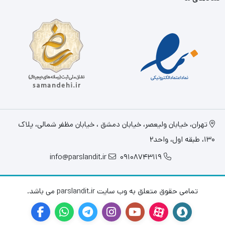
تهران، خيابان وليعصر، خیابان دمشق ، خیابان مظفر شمالی، پلاک
130، طبقه اول، واحد2
info@parslandit.ir
09108743119
تمامی حقوق متعلق به وب سایت parslandit.ir می باشد.