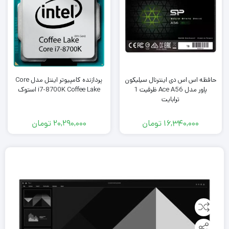
حافظه اس اس دی اینترنال سیلیکون
پردازنده کامپیوتر اینتل مدل Core
پاور مدل Ace A56 ظرفیت 1
i7-8700K Coffee Lake استوک
ترابایت
16,340,000
تومان
20,290,000
تومان