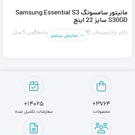
مانیتور سامسونگ Samsung Essential S3
S30GD سایز 22 اینچ
دارای نرخ بروزرسانی 100 هرتزی، مدت زمان پاسخگویی 5 میلی
نمایش بیشتر
ثانیه، دارای نور پس زمینه LED، کنتراست 1000:1 و نسبت
تصویر 16:9
مانیتور سامسونگ Samsung Essential S3 S30GD سایز 22
اینچ پشتیبانی از فناوری Low Blue Light و تکنولوژی Eye
Saver Mode جهت جلوگیری از خستگی چشم با کاهش نور آبی،
پشتیبانی از 16.7 میلیون رنگ
14025+
3764+
محصولات
سفارشات تکمیل شده
بهره مندی از فناوری Flicker Free جهت جلوگیری از لرزش
تصویر، دارای زاویه دیداری 178 درجه ای، برخورداری از یک پورت