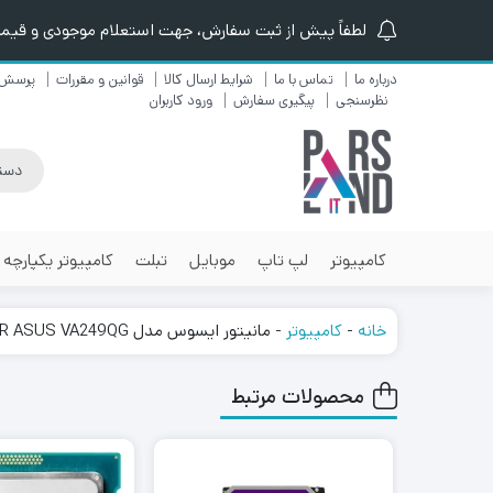
لطفاً پیش از ثبت سفارش، جهت استعلام موجودی و قیمت ن
درباره ما
تماس با ما
شرایط ارسال کالا
قوانین و مقررات
پرسش 
نظرسنجی
پیگیری سفارش
ورود کاربران
کامپیوتر
لپ تاپ
موبایل
تبلت
کامپیوتر یکپارچه
خانه
-
کامپیوتر
-
مانیتور ایسوس مدل MONITOR ASUS VA249QG سایز 24 اینچ
محصولات مرتبط