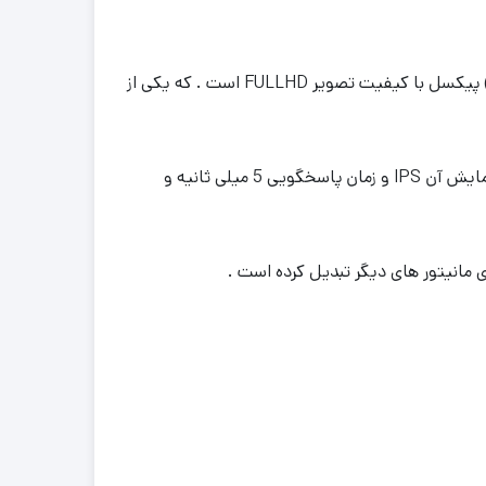
مانیتور ایسوس مدل MONITOR ASUS VA249QG سایز 24 اینچ با اندازه صفحه نمایش 23.8 اینچ و رزولوشن (1920×1080) پیکسل با کیفیت تصویر FULLHD است . که یکی از
سطح صفحه نمایش مانیتور ایسوس مدل MONITOR ASUS VA249QG سایز 24 اینچ از نوع Flat (تخت) و نوع پنل صفحه نمایش آن IPS و زمان پاسخگویی 5 میلی ثانیه و