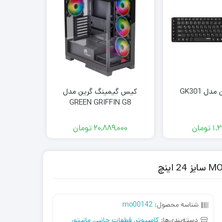
دل GK301
کیس گیمینگ گرین مدل
GREEN GRIFFIN G8
1,
تومان
20,889,000
تومان
,000
شناسه محصول:
mo00142
دسته‌بندی‌ها:
کامپیوتر
,
قطعات جانبی
,
مانیتور