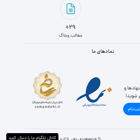
29+
مطالب وبلاگ
نمادهای ما
نهادها و
ر شوید!
بت‌نام
کانال تلگرام ما را دنبال کنید
info@parslandit.ir
09108743119