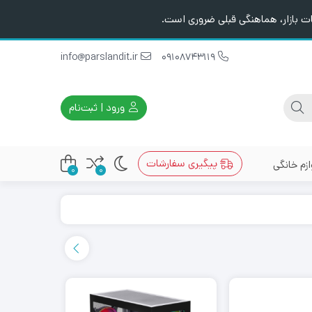
ت بازار، هماهنگی قبلی ضروری است.
info@parslandit.ir
09108743119
ورود | ثبت‌نام
پیگیری سفارشات
ازم خانگی
0
0