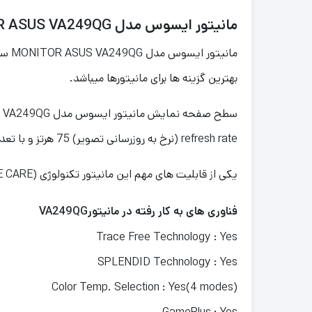
مانیتور ایسوس مدل MONITOR ASUS VA249QG سایز 24 اینچ
بهترین گزینه ها برای مانیتورها میباشد.
refresh rate (نرخ به روزرسانی تصویر) 75 هرتز و با تعداد رنگ قابل نمایش باور نکردنی 16 میلیون رنگ میباشد .
یکی از قابلیت های مهم این مانیتور تکنولوژی (EYE CARE) یا محافظ چشم است که این مانیتور را به یکی از رقیب های جدی برای مانیتور های دیگر تبدیل کرده است .
فناوری های به کار رفته در مانیتور
VA249QG
Trace Free Technology : Yes
SPLENDID Technology : Yes
Color Temp. Selection : Yes(4 modes)