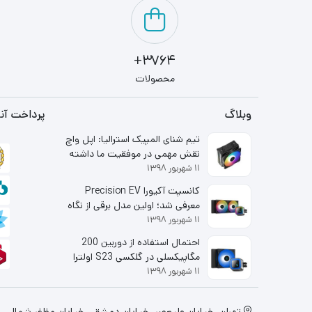
3764+
محصولات
وبلاگ
پرداخت آنل
تیم شنای المپیک استرالیا: اپل واچ
نقش مهمی در موفقیت ما داشته
۱۱ شهریور ۱۳۹۸
است
کانسپت آکیورا Precision EV
معرفی شد؛ اولین مدل برقی از نگاه
۱۱ شهریور ۱۳۹۸
شاخه لوکس هوندا
احتمال استفاده از دوربین 200
مگاپیکسلی در گلکسی S23 اولترا
۱۱ شهریور ۱۳۹۸
قوت گرفت
تهران، خيابان وليعصر، خیابان دمشق ، خیابان مظفر شمالی، پلاک 130، طبقه اول