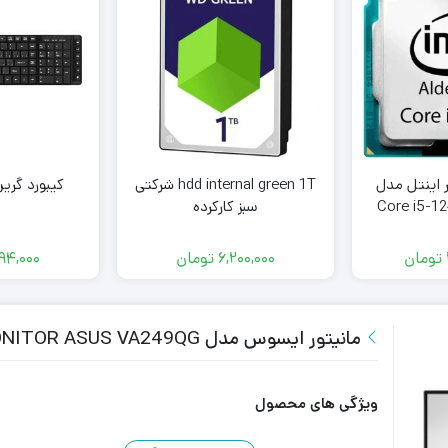
ر اینتل مدل
hdd internal green 1T شرکتی
کیبورد گرین م
Core i5-12
سبز کارکرده
تومان
6,200,000
تومان
294,000
مانیتور ایسوس مدل MONITOR ASUS VA249QG سایز 24 اینچ
ویژگی های محصول