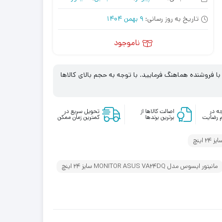
تاریخ به روز رسانی:
9 بهمن 1404
ناموجود
 فروشنده هماهنگ فرمایید. با توجه به حجم بالای کالاها
ه در
اصالت کالاها از
تحویل سریع در
 رضایت
برترین برندها
کمترین زمان ممکن
مانیتور ایسوس مدل MONITOR ASUS VA24DQ سایز 24 اینچ