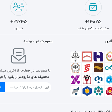
31645+
14025+
سفارشات تکمیل شده
کاربران
این
عضویت در خبرنامه
با عضویت در خبرنامه از آخرین پیش
تخفیف های ما زودتر از بقیه با خب
ث
، واحد2