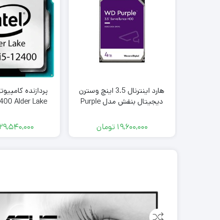
هارد اینترنال 3.5 اینچ وسترن
پردازنده کامپیوت
دیجیتال بنفش مدل Purple
400 Alder Lake
ظرفیت 4 ترابایت شرکتی 12 ماه
Tray
گارانتی سلامتی 100%
19,600,000
تومان
29,540,000