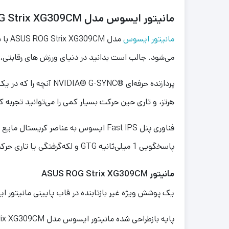
مانیتور ایسوس مدل ASUS ROG Strix XG309CM
مانیتور ایسوس
می‌شود. جالب است بدانید در دنیای ورزش های رقابتی، 4 درصد تفاوت باعث تغییر بازی می شود؛ در نتیجه نرخ تازه‌سازی 200 هرتز بسیار سریع، تفاوت بین پیروزی و شکست اس
پردازنده حرفه‌ای
NVIDIA® G-SYNC®
هرتز، و تاری حین حرکت بسیار کمی را می‌توانید تجربه ک
فناوری پنل
Fast IPS
ایسوس به عناصر کریستال مایع در ن
پاسخگویی 1 میلی‌ثانیه
GTG
و لکه‌گرفتگی یا تاری حرک
مانیتور ASUS ROG Strix XG309CM
یک پوشش ویژه غیر بازتابنده در قاب پایینی مانیتور