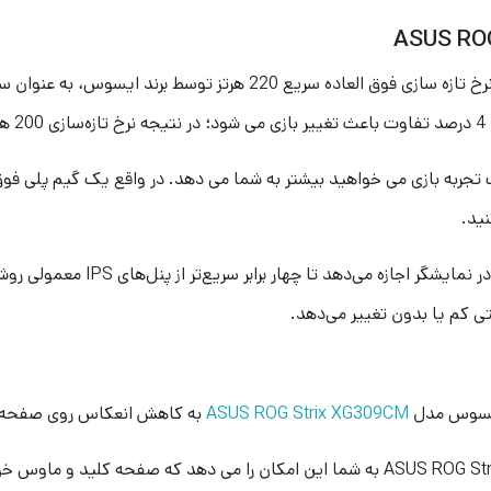
مدل ASUS ROG Strix XG309CM با نرخ تازه سازی فوق العاده سریع 0
ت
نید
.
مایشگر اجازه می‌دهد تا چهار برابر سریع‌تر از پنل‌های
IPS
معمولی روش
تی کم یا بدون تغییر می‌دهد
.
 ایسوس مدل
ASUS ROG Strix XG309CM
به کاهش انعکاس روی صفحه 
پایه بازطراحی شده مانیتور ایسوس مدل ASUS ROG Strix XG309CM به شما این امکان را می د