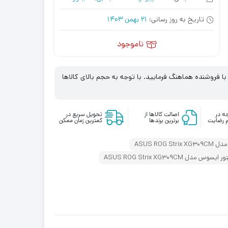
تاریخ به روز رسانی:
21 بهمن 1403
ناموجود
 فروشنده هماهنگ فرمایید. با توجه به حجم بالای کالاها
ه در
اصالت کالاها از
تحویل سریع در
 رضایت
برترین برندها
کمترین زمان ممکن
ASUS ROG 
س مدل ASUS ROG Strix XG309CM