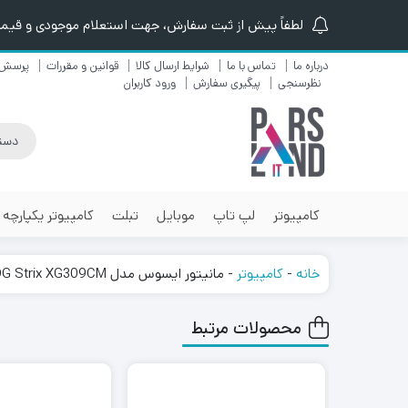
لطفاً پیش از ثبت سفارش، جهت استعلام موجودی و قیمت ن
درباره ما
تماس با ما
شرایط ارسال کالا
قوانین و مقررات
پرسش 
نظرسنجی
پیگیری سفارش
ورود کاربران
کامپیوتر
لپ تاپ
موبایل
تبلت
کامپیوتر یکپارچه
خانه
-
کامپیوتر
-
مانیتور ایسوس مدل ASUS ROG Strix XG309CM سایز 29.5 اینچ
محصولات مرتبط