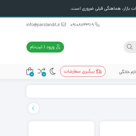
ت بازار، هماهنگی قبلی ضروری است.
info@parslandit.ir
09108743119
ورود | ثبت‌نام
پیگیری سفارشات
ازم خانگی
0
0