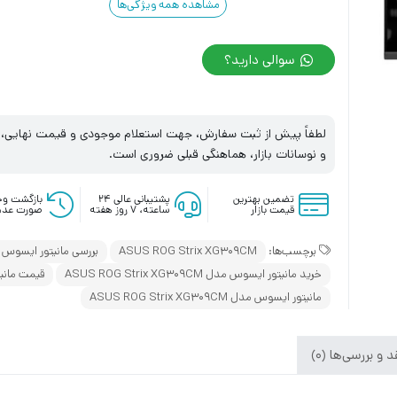
مشاهده همه ویژگی‌ها
سوالی دارید؟
لطفاً پیش از ثبت سفارش، جهت استعلام موجودی و قیمت نهایی، با
و نوسانات بازار، هماهنگی قبلی ضروری است.
تضمین بهترین
پشتیبانی عالی ۲۴
بازگشت وج
قیمت بازار
ساعته، ۷ روز هفته
صورت عدم
برچسب‌ها:
ASUS ROG Strix XG309CM
بررسی مانیتور ایسوس مدل Strix XG309CM
خرید مانیتور ایسوس مدل ASUS ROG Strix XG309CM
قیمت مانیتور ایسو
مانیتور ایسوس مدل ASUS ROG Strix XG309CM
 و بررسی‌ها (0)