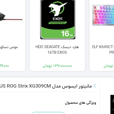
راگون ELF K649CT-RGB
هارد دیسک HDD SEAGATE
موس تسکوسیمی 
16TB EXOS
PR
تومان
137,000,000
تومان
99,000
مانیتور ایسوس مدل ASUS ROG Strix XG309CM سایز 29.5 اینچ
ویژگی های محصول