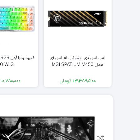
اس اس دی اینترنال ام اس آی
کیبرد رد
مدل MSI SPATIUM M450
O|WLS
500gb
13,489,500
تومان
10,780,000