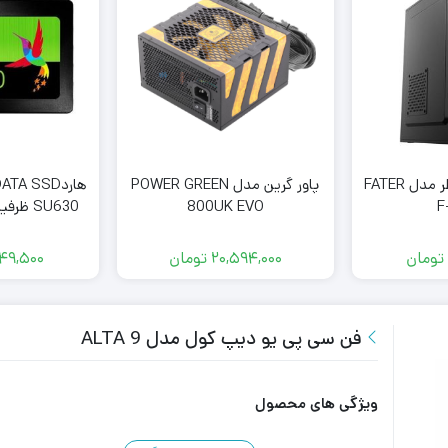
کیس کامپیوتر فاطر مدل FATER
پاور گرین مدل POWER GREEN
F
800UK EVO
SU630 ظرفیت 240 گیگابایت
تومان
20,594,000
تومان
49,500
فن سی پی یو دیپ کول مدل ALTA 9
ویژگی های محصول