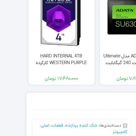
هاردADATA SSD مدل Ultimate
HARD INTERNAL 4TB
حافظه ا
WESTERN PURPLE کارکرده
ظرفیت 512 گیگ
7,8
تومان
17,480,000
تومان
دسته‌بندی‌ها:
خنک کننده پردازنده
,
قطعات اصلی
,
کامپیوتر