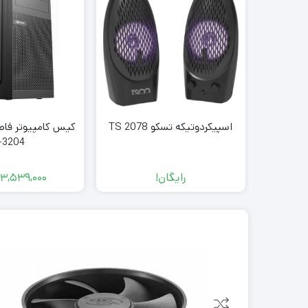
اسپیکردوتیکه تسکو TS 2078
-3204
رایگان!
3,539,000