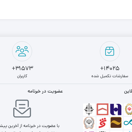
31573+
14025+
سفارشات تکمیل شده
کاربران
این
عضویت در خبرنامه
با عضویت در خبرنامه از آخرین پیش