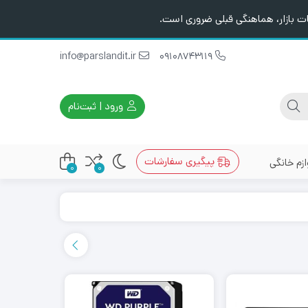
ت بازار، هماهنگی قبلی ضروری است.
info@parslandit.ir
09108743119
ورود | ثبت‌نام
پیگیری سفارشات
ازم خانگی
0
0