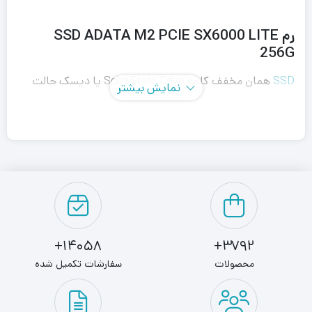
رم SSD ADATA M2 PCIE SX6000 LITE
256G
SSD
همان مخفف کلمه Solid State Drive یا دیسک حالت
نمایش بیشتر
جامد است. شاید از خودتان بپرسید چه نیازی است که هزینه
بیشتری کنید برای تهیه هارد و تفاوت این مدل با سایر مدل‌ها در
چیست. هارد SSD بدون شک نسبت هاردهای دیگر ارزش خرید
بیشتری دارد. یکی از ویژگی‌های این مدل ابعاد آن است. اس
اس دی اینترنال ای دیتا ایکس پی جی مدل SX6000 Lite
نسبت به هاردهای دیگر فضای کمتری را اشغال می‌کند.
14058+
3792+
محصولات
سفارشات تکمیل شده
این ویژگی برای افرادی که قصد استفاده از این محصول در
لپ‌تاپ را دارند اهمیت بیشتری دارد. لپ‌تاپ‌ها به صورتی