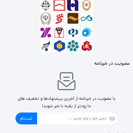
دیسک ها قابل‌اطمینان‌تر هستند زیرا آن‌ها فاقد بخش‌های
متحرک هستند. به همین ترتیب، SSD ها می‌توانند ضربه‌های
ناشی از افتادن، آسیب‌های ناگهانی و دمای بالا را بهتر از هارد
دیسک‌ها تحمل کنند.
مقدار MTBF به نرخ خرابی یک درایو در طول عمر قابل ‌انتظارش
عضویت در خبرنامه
دلالت دارد. این میزان برای اس اس دی اینترنال ای دیتا ایکس
پی جی مدل SX6000 Lite، 1800000 ساعت است که این
مقدار را می‌توان استاندارد تلقی کرد.
با عضویت در خبرنامه از آخرین پیشنهادها و تخفیف های
برای این مدل از ظرفیت 256 گیگابایتی استفاده شده است.
ما زودتر از بقیه با خبر شوید!
این میزان را می‌توان برای افرادی که استفاده‌های روزمره از
ثبت‌نام
کامپیوتر دارند مناسب دانست. اگر حجم اطلاعاتتان زیاد