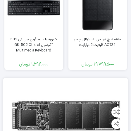
حافظه اچ دی دی اکسترنال اپیسر
کیبورد با سیم گرین جی کی 502
AC731 ظرفیت 2 ترابایت
آفیشیال GK-502 Official
Multimedia Keyboard
19,799,500
تومان
1,694,000
تومان