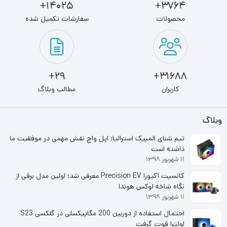
14025+
3764+
ظرفيت کلي
محصولات
سفارشات تکمیل شده
2 گیگابایت
پیکربندی حافظه
1 کاناله
29+
31688+
میزان تاخیر
کاربران
مطالب وبلاگ
11
سرعت حافظه
وبلاگ
PC3-12800
تیم شنای المپیک استرالیا: اپل واچ نقش مهمی در موفقیت ما
داشته است
سوکت حافظه
۱۱ شهریور ۱۳۹۸
U-DIMM
کانسپت آکیورا Precision EV معرفی شد؛ اولین مدل برقی از
نگاه شاخه لوکس هوندا
ولتاژ
۱۱ شهریور ۱۳۹۸
1.5 ولت
احتمال استفاده از دوربین 200 مگاپیکسلی در گلکسی S23
اولترا قوت گرفت
تعداد پایه حافظه