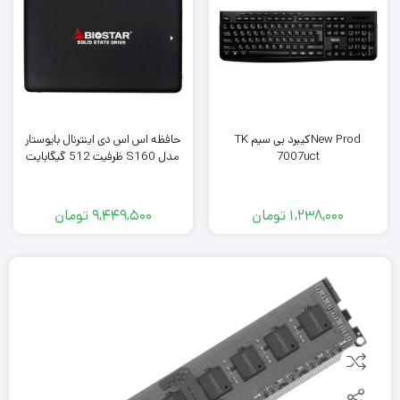
New Prodکیبرد بی سیم TK
حافظه اس اس دی اینترنال بایوستار
7007uct
مدل S160 ظرفیت 512 گیگابایت
1,238,000
تومان
9,449,500
تومان