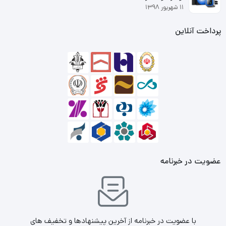
۱۱ شهریور ۱۳۹۸
240 پین
پرداخت آنلاین
پوشش خنک کننده HeatSink
ندارد
قابلیت اورکلاک
ندارد
عضویت در خبرنامه
با عضویت در خبرنامه از آخرین پیشنهادها و تخفیف های