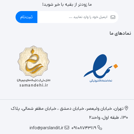
ما زودتر از بقیه با خبر شوید!
ثبت‌نام
نمادهای ما
تهران، خيابان وليعصر، خیابان دمشق ، خیابان مظفر شمالی، پلاک
130، طبقه اول، واحد2
info@parslandit.ir
09108743119