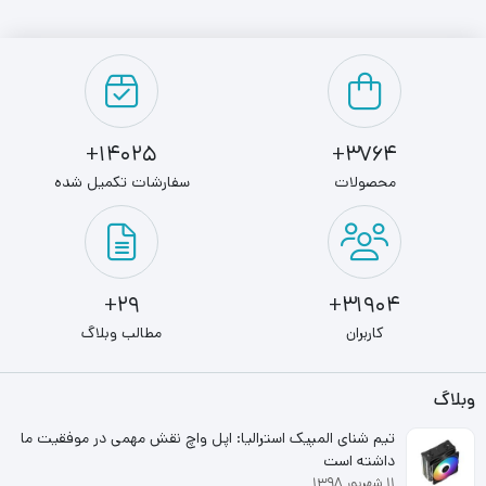
مایکرون هستند که یکی از قدیمی‌ترین تولیدکنندگان تراشه در
جهان محسوب می‌شود.
قیمت رم کامپیوتر
RAM 2GB 800 CRUCIAL
با توجه به نوع
14025+
3764+
حافظه و سرعت تعیین می‌شود و لازم است تا پیش از خرید از
محصولات
سفارشات تکمیل شده
مشخصات سیستم خود و رم‌های سازگار با آن اطلاع داشته
باشید.
قیمت
رم Crucial
به خصوص در مدل‌های محبوب آن به دلیل
29+
31904+
ساده بودن آن‌ها عموما مناسب‌تر از رقبا است به همین دلیل به
کاربران
مطالب وبلاگ
یکی از انتخاب‌های اصلی کسانی که قصد هزینه اضافی برای رم
وبلاگ
ندارند مبدل شده است.
تیم شنای المپیک استرالیا: اپل واچ نقش مهمی در موفقیت ما
داشته است
۱۱ شهریور ۱۳۹۸