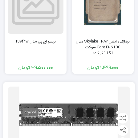
پردازنده اینتل Skylake TRAY مدل
پرینتر اچ پی مدل 139fnw
Core i3-6100 سوکت
1151کارکرده
1,499,000
تومان
39,500,000
تومان