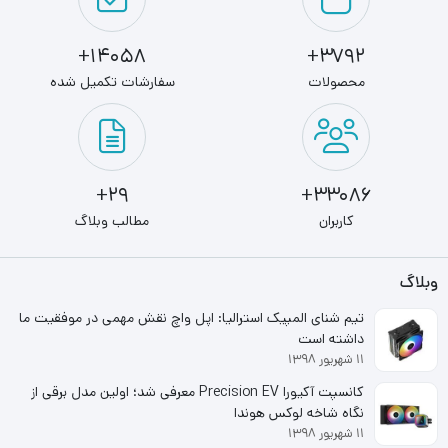
ظرفیت کلی
14058+
3792+
8 گیگابایت
محصولات
سفارشات تکمیل شده
ظرفیت هر ماژول
8 گیگابایت
29+
33086+
فرکانس
کاربران
مطالب وبلاگ
2400 مگاهرتز
وبلاگ
ولتاژ کاری
تیم شنای المپیک استرالیا: اپل واچ نقش مهمی در موفقیت ما
داشته است
1.2 ولت
۱۱ شهریور ۱۳۹۸
کانسپت آکیورا Precision EV معرفی شد؛ اولین مدل برقی از
نگاه شاخه لوکس هوندا
۱۱ شهریور ۱۳۹۸