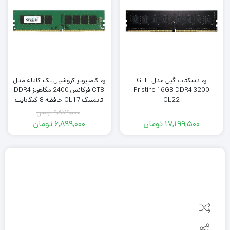
رم دسکتاپ گیل مدل GEIL
رم کامپیوتر کروشیال تک کاناله مدل
Pristine 16GB DDR4 3200
CT8 فرکانس 2400 مگاهرتز DDR4
CL22
تایمینگ CL17 حافظه 8 گیگابایت
9,879,000
تومان
17,199,500
تومان
6,899,000
تومان
قیمت
قیمت
فعلی:
اصلی:
9,879,000
6,899,000
تومان
تومان.
بود.