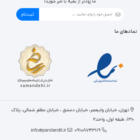
ما زودتر از بقیه با خبر شوید!
ثبت‌نام
نمادهای ما
تهران، خيابان وليعصر، خیابان دمشق ، خیابان مظفر شمالی، پلاک
130، طبقه اول، واحد2
info@parslandit.ir
09108743119