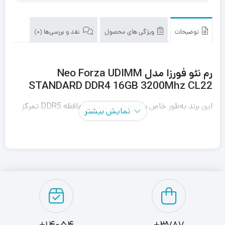
توضیحات
ویژگی های محصول
نقد و بررسی‌ها (0)
رم نئو فورزا مدل Neo Forza UDIMM
STANDARD DDR4 16GB 3200Mhz CL22
این برند به‌طور خاص بر توسعه ماژول‌های حافظه
DDR5
تمرکز
نمایش بیشتر
دارد که به لطف سرعت‌های بالا و تأخیر پایین، به انتخاب اصلی
خریداران تبدیل شده اند. علاوه بر این، درایوهای
SSD
مبتنی بر
استانداردهای
PCIe 4.0
و
PCIe 3.0
از دیگر محصولات برجسته
این شرکت هستند که با بهره‌گیری از کنترلرهای مختلف و
حافظه‌های
NAND
ساخت سازندگانی چون
YMTC
و
SK
Hynix
تولید می‌شوند.