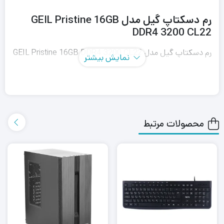
رم دسکتاپ گیل مدل GEIL Pristine 16GB
DDR4 3200 CL22
رم دسکتاپ گیل مدل GEIL Pristine 16GB DDR4 3200 CL22
نمایش بیشتر
از نوع حافظه‌ی
DDR4
بهره می‌برد. نوع حافظه‌ی
DDR4
نسبت به
نسل قبلی خود یعنی
DDR3
سرعت پردازش بیشتر و مصرف انرژی
کم‌تری دارد. نوع ماژول ارائه شده برای این رم از نوع
DIMM
بوده
محصولات مرتبط
که آن را برای استفاده در
PC
ها مناسب کرده است.
ظرفیت کلی ارائه شده برای رم دسکتاپ گیل مدل GEIL Pristine
16GB DDR4 3200 CL22 برابر با 16 گیگابایت است که برای
کاربرانی که به حجم زیادی از رم برای انجام سریع پردازش‌ها نیاز
دارند بسیار مناسب است. نوع پیکربندی این رم تک کاناله بوده
که این موضوع باعث قیمت کم‌تر آن نسبت به مدل‌های مشابه