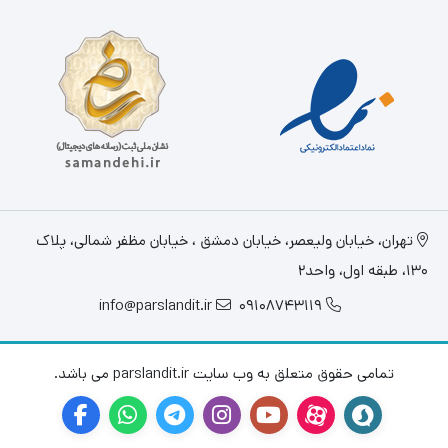
تهران، خيابان وليعصر، خیابان دمشق ، خیابان مظفر شمالی، پلاک
130، طبقه اول، واحد2
info@parslandit.ir
09108743119
تمامی حقوق متعلق به وب سایت parslandit.ir می باشد.