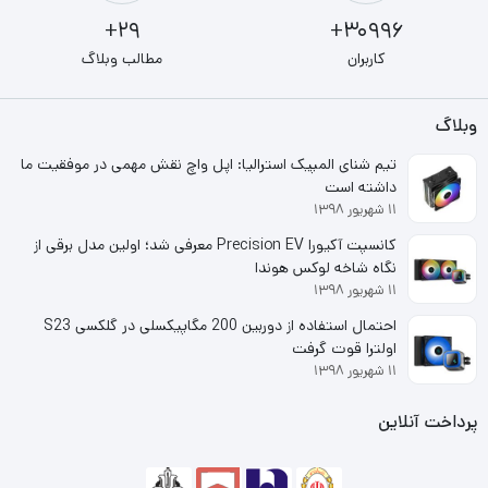
29+
30996+
کاربران
مطالب وبلاگ
وبلاگ
تیم شنای المپیک استرالیا: اپل واچ نقش مهمی در موفقیت ما
داشته است
۱۱ شهریور ۱۳۹۸
کانسپت آکیورا Precision EV معرفی شد؛ اولین مدل برقی از
نگاه شاخه لوکس هوندا
۱۱ شهریور ۱۳۹۸
احتمال استفاده از دوربین 200 مگاپیکسلی در گلکسی S23
اولترا قوت گرفت
۱۱ شهریور ۱۳۹۸
پرداخت آنلاین