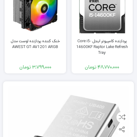
پردازنده کامپیوتر اینتل Core i5-
خنک کننده پردازنده اوست مدل
AWEST GT-AV1201 ARGB
14600KF Raptor Lake Refresh
Tray
48,770,000
تومان
3,799,000
تومان