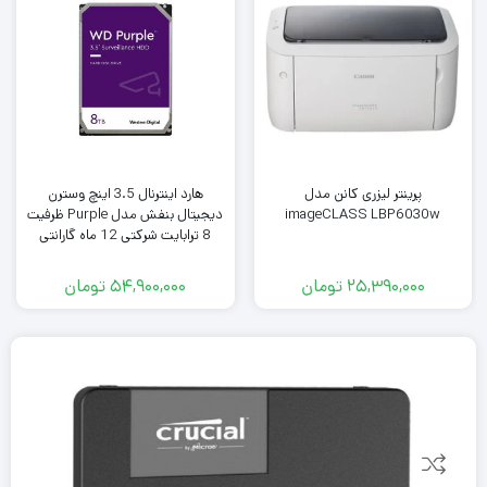
پرینتر لیزری کانن مدل
هارد اینترنال 3.5 اینچ وسترن
imageCLASS LBP6030w
دیجیتال بنفش مدل Purple ظرفیت
8 ترابایت شرکتی 12 ماه گارانتی
سلامتی 100%
25,390,000
تومان
54,900,000
تومان