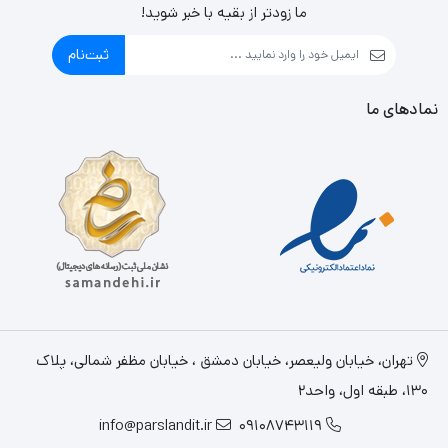
ما زودتر از بقیه با خبر شوید!
ثبت‌نام
نمادهای ما
تهران، خيابان وليعصر، خیابان دمشق ، خیابان مظفر شمالی، پلاک
130، طبقه اول، واحد2
info@parslandit.ir
09108743119