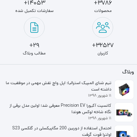
14053+
3786+
محصولات
سفارشات تکمیل شده
مشخصات فنی
ظرفیت
480 گیگابایت
29+
32527+
نوع رابط
کاربران
مطالب وبلاگ
SATA 6 Gb/s
سرعت خواندن اطلاعات ترتیبی
وبلاگ
540 مگابایت بر ثانیه
تیم شنای المپیک استرالیا: اپل واچ نقش مهمی در موفقیت ما
داشته است
سرعت نوشتن اطلاعات ترتیبی
۱۱ شهریور ۱۳۹۸
500 مگابایت بر ثانیه
کانسپت آکیورا Precision EV معرفی شد؛ اولین مدل برقی از
نگاه شاخه لوکس هوندا
۱۱ شهریور ۱۳۹۸
سایر مشخصات
احتمال استفاده از دوربین 200 مگاپیکسلی در گلکسی S23
مقاومت در برابر لرزش
اولترا قوت گرفت