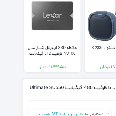
TS 23352
حافظه SSD اینترنال لکسار مدل
کیبورد مخ
NS100 ظرفیت 512 گیگابایت
100B
1,
تومان
11,999,500
تومان
000
حافظه اس اس دی ای دیتا مدل Ultimate SU650 با ظرفیت 480 گیگابایت Ultimate SU650
دسته‌بندی‌ها:
کامپیوتر
,
حافظه SSD
,
قطعات