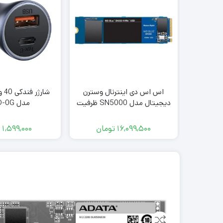
اس اس دی اینترنال وسترن
شار
دیجیتال مدل SN5000 ظرفیت
مدل CCJD-0G
500 گیگابایت
16,099,500
تومان
1,599,000