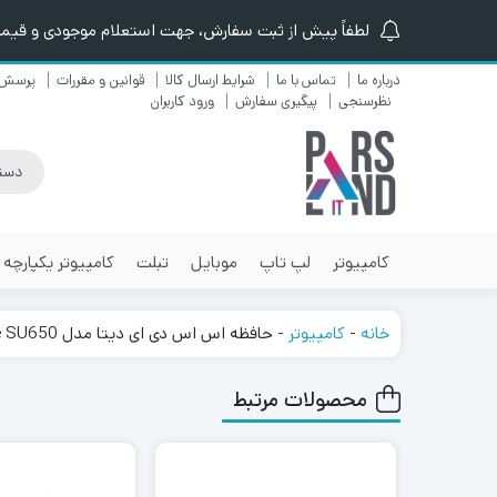
لطفاً پیش از ثبت سفارش، جهت استعلام موجودی و قیمت ن
درباره ما
تماس با ما
شرایط ارسال کالا
قوانین و مقررات
پرسش 
نظرسنجی
پیگیری سفارش
ورود کاربران
کامپیوتر
لپ تاپ
موبایل
تبلت
کامپیوتر یکپارچه
خانه
-
کامپیوتر
-
حافظه اس اس دی ای دیتا مدل Ultimate SU650 با ظرفیت 480 گیگابایت Ultimate SU650 480GB M.2 2280 Internal SSD Drive
محصولات مرتبط