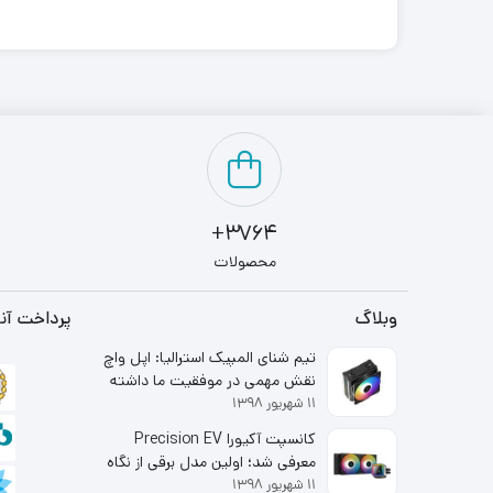
3764+
محصولات
وبلاگ
پرداخت آنل
تیم شنای المپیک استرالیا: اپل واچ
نقش مهمی در موفقیت ما داشته
۱۱ شهریور ۱۳۹۸
است
کانسپت آکیورا Precision EV
معرفی شد؛ اولین مدل برقی از نگاه
۱۱ شهریور ۱۳۹۸
شاخه لوکس هوندا