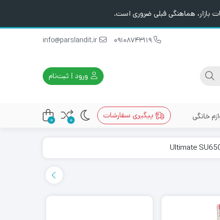
ت بازار، هماهنگی قبلی ضروری است.
info@parslandit.ir
09108743119
ورود | ثبت‌نام
پیگیری سفارشات
ازم خانگی
0
0