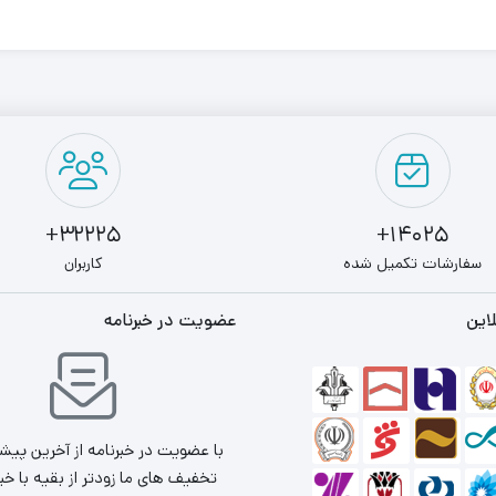
32225+
14025+
سفارشات تکمیل شده
کاربران
این
عضویت در خبرنامه
با عضویت در خبرنامه از آخرین پیش
تخفیف های ما زودتر از بقیه با خب