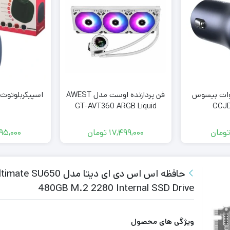
ژر فندکی 40 وات بیسوس
فن پردازنده اوست مدل AWEST
اسپیکربلوتوث تسکو 
GT-AVT360 ARGB Liquid
Cooler white
تومان
17,499,000
تومان
795,000
480GB M.2 2280 Internal SSD Drive
ویژگی های محصول