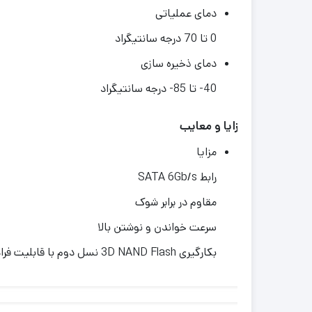
دمای عملیاتی
0 تا 70 درجه سانتیگراد
دمای ذخیره سازی
40- تا 85- درجه سانتیگراد
مزایا و معایب
مزایا
رابط SATA 6Gb/s
مقاوم در برابر شوک
سرعت خواندن و نوشتن بالا
بکارگیری 3D NAND Flash نسل دوم با قابلیت فراهم کردن چگالی نگهداری و قابلیت اطمینان بیشتر نسبت به 2D NAND