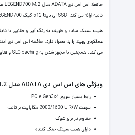
ثانیه ارائه می کند. SSD ای دیتا 512 گیگ LEGEND700 از آخرین پلتفرم های اینتل و AMD، از جمله رایانه های شخصی و لپ تاپ ها پشتیبانی می کند.
می کند. همچنین با مجهز شدن به SLC caching و فناوری HMB (Host Memory Buffer)، سرعت خواندن و نوشتن تصادفی را افزایش می دهد.
ویژگی های اس اس دی ADATA مدل LEGEND700 M.2 ظرفیت 512 گیگابایت
رابط بسیار سریع PCIe Gen3x4
سرعت R/W تا 2000/1600 مگابایت بر ثانیه
مقاوم در برابر شوک
دارای هیت سینک خنک کننده