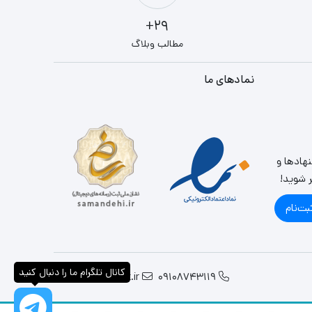
29+
مطالب وبلاگ
نمادهای ما
نهادها و
ر شوید!
بت‌نام
کانال تلگرام ما را دنبال کنید
info@parslandit.ir
09108743119