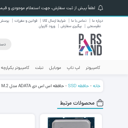
لطفاً پیش از ثبت سفارش، جهت استعلام موجودی و قیمت ن
درباره ما
تماس با ما
شرایط ارسال کالا
قوانین و مقررات
پرسش 
نظرسنجی
پیگیری سفارش
ورود کاربران
کامپیوتر
لپ تاپ
موبایل
تبلت
کامپیوتر یکپارچه
خانه
-
حافظه SSD
-
حافظه اس اس دی ADATA مدل LEGEND700 M.2 ظرفیت 512 گیگابایت
محصولات مرتبط