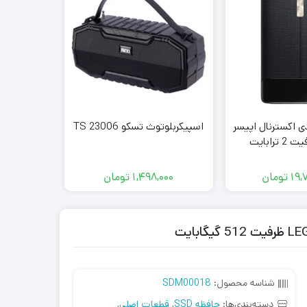
ی اکسترنال اپیسر
اسپیکربلوتوث تسکو TS 23006
پردازنده 
der Lake
19,
تومان
1,498,000
تومان
,000
شناسه محصول:
SDM00018
دسته‌بندی‌ها:
حافظه SSD
,
قطعات اصلی
,