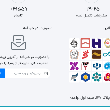
31559+
14025+
سفارشات تکمیل شده
کاربران
این
عضویت در خبرنامه
با عضویت در خبرنامه از آخرین پیش
تخفیف های ما زودتر از بقیه با خب
ث
، واحد2