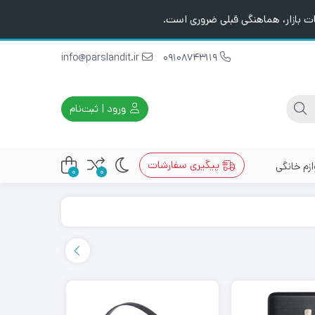
ت بازار، هماهنگی قبلی ضروری است.
info@parslandit.ir
09108743119
ورود | ثبت‌نام
پیگیری سفارشات
ازم خانگی
0
0