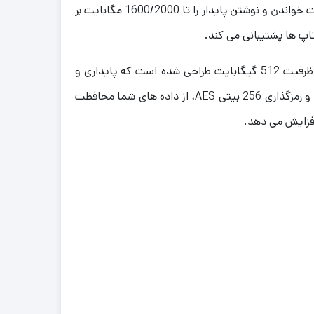
حافظه اس اس دی ADATA مدل LEGEND700 M.2 ظرفیت 512 گیگابایت با پشتیبانی از PCIe Gen3 x4 و NVMe 1.3 و سرعت خواندن و نوشتن پایدار را تا 1600/2000 مگابایت بر
هیت سینک ساده و ظریف به رنگ آبی و طلایی با قابلیت کاهش دمای 15درصدی در اس اس دی ای دیتا LEGEND700 M2 ظرفیت 512 گیگابایت طراحی شده است که پایداری و
عملکردی بهینه را به همراه دارد. حافظه اس اس دی اینترنال ای دیتا LEGEND700 ظرفیت 512 گیگ، مجهز به تکنولوژی LDPC و رمزگذاری 256 بیتی AES، از داده های شما محافظت