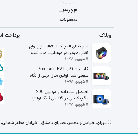
3764+
محصولات
وبلاگ
پرداخت آنل
تیم شنای المپیک استرالیا: اپل واچ
نقش مهمی در موفقیت ما داشته
۱۱ شهریور ۱۳۹۸
است
کانسپت آکیورا Precision EV
معرفی شد؛ اولین مدل برقی از نگاه
۱۱ شهریور ۱۳۹۸
شاخه لوکس هوندا
احتمال استفاده از دوربین 200
مگاپیکسلی در گلکسی S23 اولترا
۱۱ شهریور ۱۳۹۸
قوت گرفت
تهران، خيابان وليعصر، خیابان دمشق ، خیابان مظفر شمالی، پلاک 130، طبقه اول