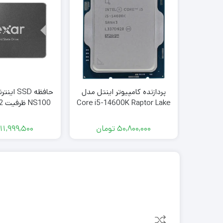
پردازنده کامپیوتر اینتل مدل
حافظه SSD
Core i5-14600K Raptor Lake
NS100 ظرفیت 512 گیگابایت
Refresh Tray
50,800,000
تومان
11,999,500