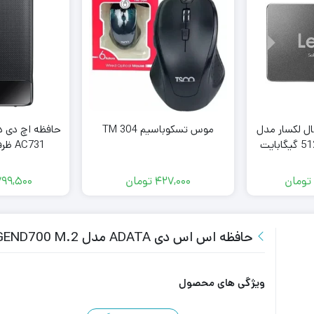
 اینترنال لکسار مدل
موس تسکوباسیم TM 304
حافظه اچ دی د
AC731 ظرفیت 2 ترابایت
تومان
427,000
تومان
799,500
حافظه اس اس دی ADATA مدل LEGEND700 M.2 ظرفیت 512 گیگابایت
ویژگی های محصول