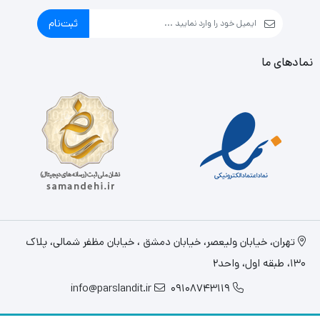
ثبت‌نام
نمادهای ما
تهران، خيابان وليعصر، خیابان دمشق ، خیابان مظفر شمالی، پلاک
130، طبقه اول، واحد2
info@parslandit.ir
09108743119