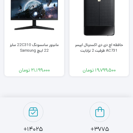
طور سریع و بدون تاخیر خوانده و نوشته شوند. این اس اس دی
دارای رابط SATA III با سرعت شش گیگابیت در ثانیه است که
امکان ارتقاء را به صورت آسان برای تمام سیستم‌های به نسبت
قدیمی‌تر را هم فراهم می‌کند.
حافظه اچ دی دی اکسترنال اپیسر
مانیتور سامسونگ 22C310 سایز
AC731 ظرفیت 2 ترابایت
22 اینچ Samsung
این اس اس دی با بهره‌مندی از تکنولوژی‌های روز باعث افزایش
سرعت و بهبود عملکرد سیستم شما می‌شود. همچنین، این
19,799,500
تومان
21,199,000
تومان
حافظه دارای تکنولوژی TRIM و S.M.A.R.T است که باعث
بهبود عمر و کیفیت سیستم شما می‌شود. در کل، اس اس دی
اینترنال ام اس آی مدل SPATIUM S270 با ظرفیت 480
گیگابایت، یک انتخاب عالی برای کاربرانی است که به دنبال
سرعت و طول عمر مفید دستگاه خود هستند.
14025+
3775+