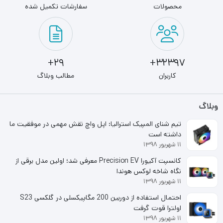
با SPATIUM، فضای ذخیره‌سازی با سرعت فوق‌العاده و عملکرد
محصولات
سفارشات تکمیل شده
باورنکردنی را تجربه کنید.
اس اس دی اینترنال ام اس آی مدل MSI SPATIUM S270
ظرفیت 480 گیگابایت که برای رابط SATA III بهینه شده است به
29+
32397+
کاربران
مطالب وبلاگ
سرعت خواندن/نوشتن تا 500/450 مگابایت بر ثانیه می رسد،
و امکان انتقال سریع داده و زمان بارگذاری بازی را کاهش می
وبلاگ
دهد.
تیم شنای المپیک استرالیا: اپل واچ نقش مهمی در موفقیت ما
داشته است
۱۱ شهریور ۱۳۹۸
کانسپت آکیورا Precision EV معرفی شد؛ اولین مدل برقی از
نگاه شاخه لوکس هوندا
۱۱ شهریور ۱۳۹۸
احتمال استفاده از دوربین 200 مگاپیکسلی در گلکسی S23
اولترا قوت گرفت
۱۱ شهریور ۱۳۹۸