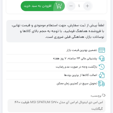
تعداد:
افزودن به سبد خرید
اس
اس
دی
لطفاً پیش از ثبت سفارش، جهت استعلام موجودی و قیمت نهایی،
اینترنال
با فروشنده هماهنگ فرمایید. با توجه به حجم بالای کالاها و
ام
نوسانات بازار، هماهنگی قبلی ضروری است.
اس
آی
تضمین بهترین قیمت بازار
مدل
MSI
پشتیبانی عالی ۲۴ ساعته، ۷ روز هفته
SPATIUM
بازگشت وجه در صورت عدم رضایت
S270
اصالت کالاها از برترین برندها
ظرفیت
480
تحویل سریع در کمترین زمان ممکن
گیگابایت
برچسب:
اس اس دی اینترنال ام اس آی مدل MSI SPATIUM S270 ظرفیت 480
گیگابایت