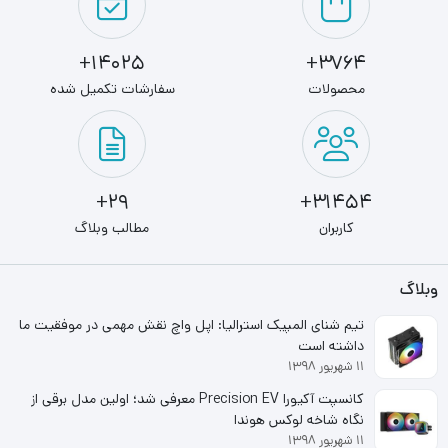
14025+
3764+
محصولات
سفارشات تکمیل شده
29+
31454+
کاربران
مطالب وبلاگ
وبلاگ
تیم شنای المپیک استرالیا: اپل واچ نقش مهمی در موفقیت ما
داشته است
۱۱ شهریور ۱۳۹۸
کانسپت آکیورا Precision EV معرفی شد؛ اولین مدل برقی از
نگاه شاخه لوکس هوندا
۱۱ شهریور ۱۳۹۸