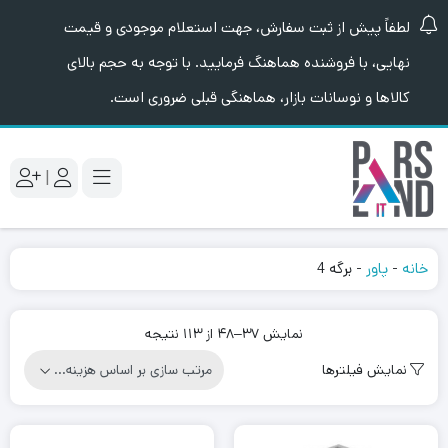
لطفاً پیش از ثبت سفارش، جهت استعلام موجودی و قیمت
نهایی، با فروشنده هماهنگ فرمایید. با توجه به حجم بالای
کالاها و نوسانات بازار، هماهنگی قبلی ضروری است.
|
خانه
-
پاور
-
برگه 4
Sorted
نمایش 37–48 از 113 نتیجه
by
نمایش فیلترها
price:
high
to
low