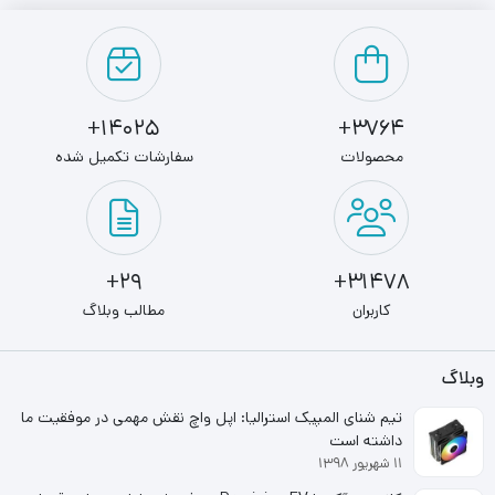
14025+
3764+
محصولات
سفارشات تکمیل شده
29+
31478+
کاربران
مطالب وبلاگ
وبلاگ
تیم شنای المپیک استرالیا: اپل واچ نقش مهمی در موفقیت ما
داشته است
۱۱ شهریور ۱۳۹۸