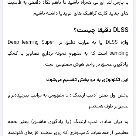
با پارس لند ای تی همراه باشید تا باهم نگاه دقیقی به قابلیت
های جدید کارت گرافیک های انویدیا داشته باشیم
DLSS دقیقا چیست؟
واژه DLSS یا به عبارت دقیق تر Deep learning Super-
sampling است که به مفهومِ نمونه برداریِ تصاویر با کمکِ
یادگیریِ عمیق در واحدِ هوش مصنوعی است .
این تکنولوژی به دو بخش تقسیم می‌شود:
بخش اول یعنی “دیپ لِرنینگ : با مفهومی به مراتب پیچیده‌تر و
عمیق‌تر طرف هستیم.
به بیان ساده، دیپ لرنینگ (یا یادگیری ماشین) یعنی حجم
عظیمی از محاسبات کامپیوتری که روی سخت افزارهای قدرتمند