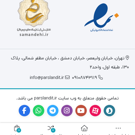
تهران، خيابان وليعصر، خیابان دمشق ، خیابان مظفر شمالی، پلاک
130، طبقه اول، واحد2
info@parslandit.ir
09108743119
تمامی حقوق متعلق به وب سایت parslandit.ir می باشد.
0
0