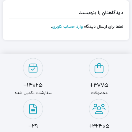
دیدگاهتان را بنویسید
لطفا برای ارسال دیدگاه
وارد حساب کاربری
.
14025+
3775+
محصولات
سفارشات تکمیل شده
29+
32405+