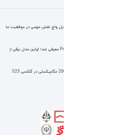
 اپل واچ نقش مهمی در موفقیت ما
کانسپت آکیورا Precision EV معرفی شد؛ اولین مدل برقی از
احتمال استفاده از دوربین 200 مگاپیکسلی در گلکسی S23