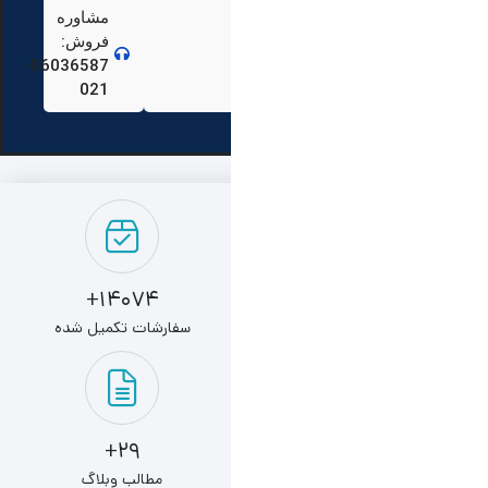
مشاوره
فروش:
86036587-
021
14074+
سفارشات تکمیل شده
29+
مطالب وبلاگ