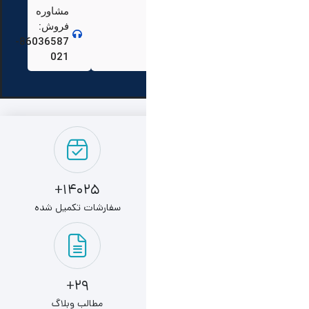
مشاوره
فروش:
86036587-
021
14025+
سفارشات تکمیل شده
29+
مطالب وبلاگ