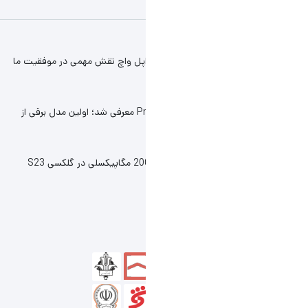
 اپل واچ نقش مهمی در موفقیت ما
کانسپت آکیورا Precision EV معرفی شد؛ اولین مدل برقی از
احتمال استفاده از دوربین 200 مگاپیکسلی در گلکسی S23