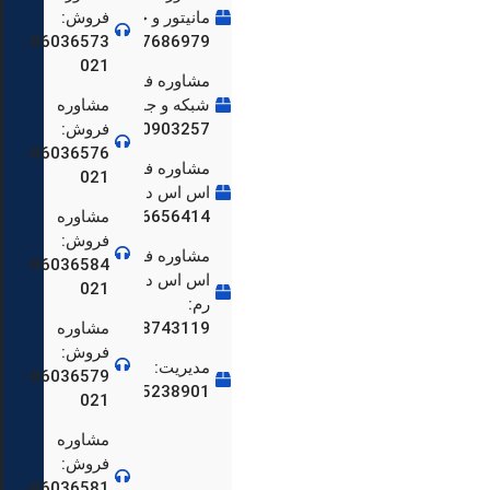
مانیتور و جانبی:
فروش:
86036573-
09197686979
86036659-
021
مشاوره فروش
شبکه و جانبی:
مشاوره
09250903257
فروش:
86036576-
مشاوره فروش
021
اس اس دی:
09966656414
مشاوره
86036559-
فروش:
مشاوره فروش
86036584-
اس اس دی و
021
رم:
09108743119
مشاوره
فروش:
مدیریت:
86036579-
86036548-
09125238901
021
مشاوره
فروش:
86036581-